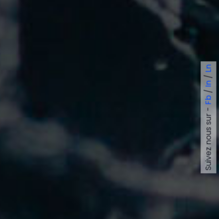
Ln
/
In
/
Fb
Suivez nous sur -