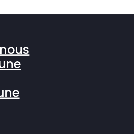
 nous
 une
une