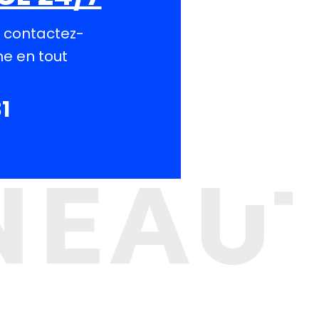
, contactez-
e en tout
1