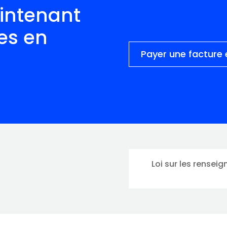
intenant
es en
Payer une facture 
Loi sur les rense