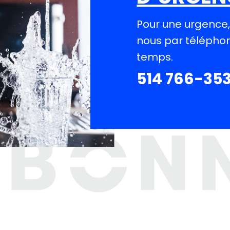
Pour une urgence
nous par téléphon
temps.
514 766-353