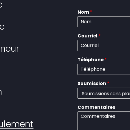
e
Nom
*
re
Courriel
*
eneur
Téléphone
*
Soumission
*
n
Commentaires
oulement