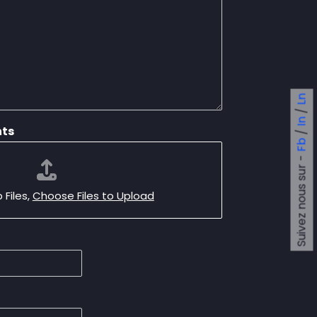
Ln
/
In
nts
/
Fb
Suivez nous sur -
 Files,
Choose Files to Upload