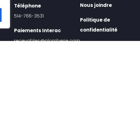
Nous joindre
Téléphone
514-766-3531
Politique de
confidentialité
Paiements Interac
recevables@plomberie.com
Préférences de
consentement
Paiements en ligne
Payer une facture en ligne