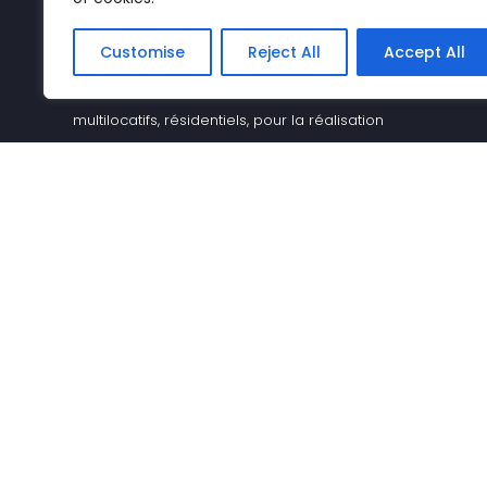
diversifiés – CONSTRUCTION, SERVICES,
ÉNERGIE, DISTINCTION – l’équipe intervient sur
Customise
Reject All
Accept All
des projets institutionnels, privés,
multilocatifs, résidentiels, pour la réalisation
de gratte-ciel et de centres commerciaux,
qu’il s’agisse de construction neuve ou de
rénovation.