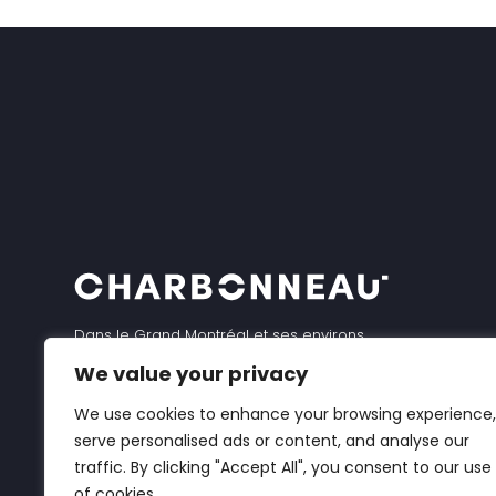
Dans le Grand Montréal et ses environs,
We value your privacy
Charbonneau demeure le chef de file dans
le domaine de la plomberie, du chauffage
We use cookies to enhance your browsing experience,
serve personalised ads or content, and analyse our
et de la climatisation avec à son actif plus
traffic. By clicking "Accept All", you consent to our use
de 100 ans d’expertise. Par ses services
of cookies.