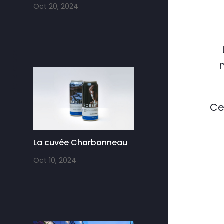
Oct 20, 2024
Vers le bas
m
Ce
La cuvée Charbonneau
Oct 10, 2024