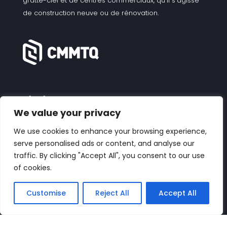
gratte-ciel et de centres commerciaux, qu’il s’agisse
de construction neuve ou de rénovation.
Charbonneau
1955, rue Cabot
We value your privacy
Montréal, QC H4E1E2
We use cookies to enhance your browsing experience,
serve personalised ads or content, and analyse our
3000 Montée Saint-Aubin
traffic. By clicking "Accept All", you consent to our use
Laval, QC H7L 3N8
of cookies.
Téléphone
514-766-3531
Customise
Reject All
Accept All
Paiements Interac
recevables@plomberie.com